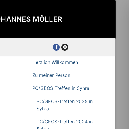
JOHANNES MÖLLER
Herzlich Willkommen
Zu meiner Person
PC/GEOS-Treffen in Syhra
PC/GEOS-Treffen 2025 in
Syhra
PC/GEOS-Treffen 2024 in
Syhra