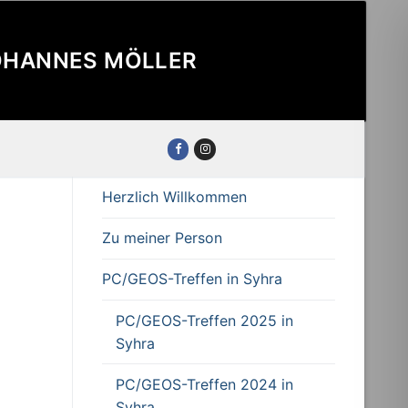
JOHANNES MÖLLER
Herzlich Willkommen
Zu meiner Person
PC/GEOS-Treffen in Syhra
PC/GEOS-Treffen 2025 in
Syhra
PC/GEOS-Treffen 2024 in
Syhra